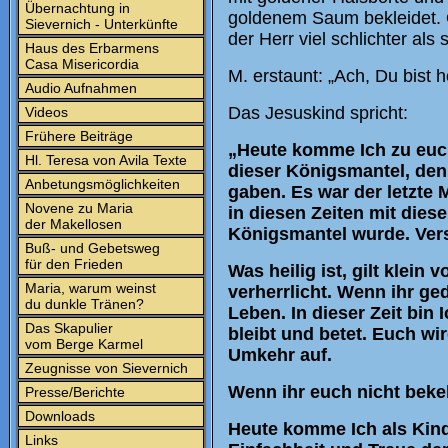
Übernachtung in
goldenem Saum bekleidet. O
Sievernich - Unterkünfte
der Herr viel schlichter als 
Haus des Erbarmens
Casa Misericordia
M. erstaunt: „Ach, Du bis
Audio Aufnahmen
Das Jesuskind spricht:
Videos
Frühere Beiträge
„Heute komme Ich zu euch
Hl. Teresa von Avila Texte
dieser Königsmantel, den I
Anbetungsmöglichkeiten
gaben. Es war der letzte
Novene zu Maria
in diesen Zeiten mit dies
der Makellosen
Königsmantel wurde. Ver
Buß- und Gebetsweg
für den Frieden
Was heilig ist, gilt klein
Maria, warum weinst
verherrlicht. Wenn ihr ge
du dunkle Tränen?
Leben. In dieser Zeit bin 
Das Skapulier
bleibt und betet. Euch wi
vom Berge Karmel
Umkehr auf.
Zeugnisse von Sievernich
Wenn ihr euch nicht beke
Presse/Berichte
Downloads
Heute komme Ich als Kind
Links