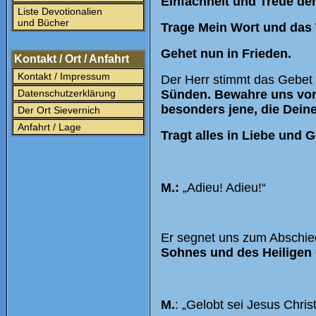
Einfachheit und Treue de
Liste Devotionalien
und Bücher
Trage Mein Wort und das 
Gehet nun in Frieden.
Kontakt / Ort / Anfahrt
Kontakt / Impressum
Der Herr stimmt das Gebet 
Datenschutzerklärung
Sünden. Bewahre uns vor 
besonders jene, die Dein
Der Ort Sievernich
Anfahrt / Lage
Tragt alles in Liebe und 
M.:
„Adieu! Adieu!“
Er segnet uns zum Abschied
Sohnes und des Heiligen 
M.
: „Gelobt sei Jesus Chris