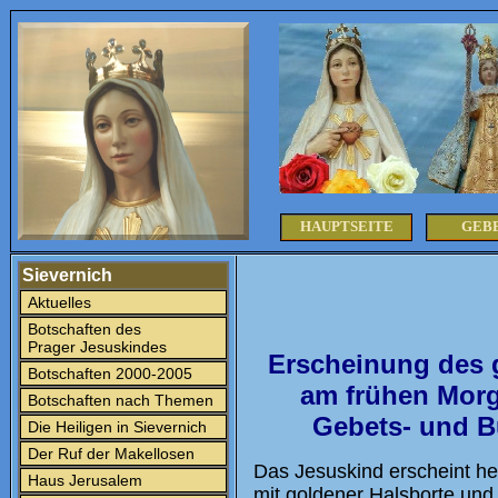
HAUPTSEITE
GEB
Sievernich
Aktuelles
Botschaften des
Prager Jesuskindes
Erscheinung des 
Botschaften 2000-2005
am frühen Morg
Botschaften nach Themen
Gebets- und B
Die Heiligen in Sievernich
Der Ruf der Makellosen
Das Jesuskind erscheint h
Haus Jerusalem
mit goldener Halsborte und