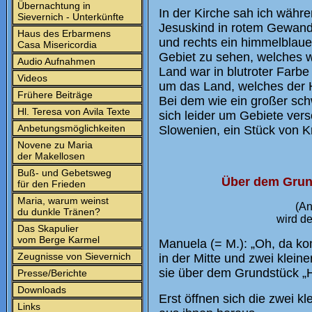
Übernachtung in
In der Kirche sah ich währ
Sievernich - Unterkünfte
Jesuskind in rotem Gewand a
Haus des Erbarmens
und rechts ein himmelblau
Casa Misericordia
Gebiet zu sehen, welches w
Audio Aufnahmen
Land war in blutroter Farb
Videos
um das Land, welches der H
Frühere Beiträge
Bei dem wie ein großer sc
Hl. Teresa von Avila Texte
sich leider um Gebiete ver
Anbetungsmöglichkeiten
Slowenien, ein Stück von Kr
Novene zu Maria
der Makellosen
Buß- und Gebetsweg
Über dem Grun
für den Frieden
Maria, warum weinst
(An
du dunkle Tränen?
wird de
Das Skapulier
vom Berge Karmel
Manuela (= M.): „Oh, da k
Zeugnisse von Sievernich
in der Mitte und zwei klein
sie über dem Grundstück „
Presse/Berichte
Downloads
Erst öffnen sich die zwei 
Links