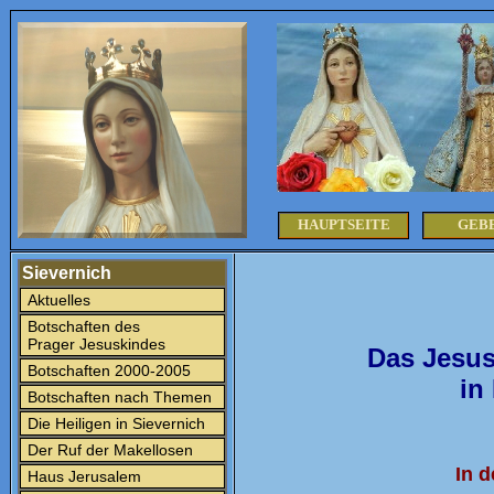
HAUPTSEITE
GEB
Sievernich
Aktuelles
Botschaften des
Prager Jesuskindes
Das Jesus
Botschaften 2000-2005
in
Botschaften nach Themen
Die Heiligen in Sievernich
Der Ruf der Makellosen
In 
Haus Jerusalem