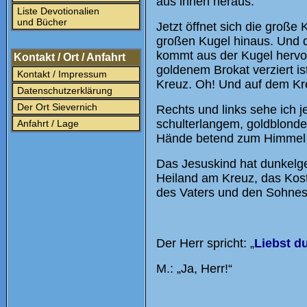
aus ihnen heraus.
Liste Devotionalien
und Bücher
Jetzt öffnet sich die große
großen Kugel hinaus. Und d
kommt aus der Kugel hervor
Kontakt / Ort / Anfahrt
goldenem Brokat verziert i
Kontakt / Impressum
Kreuz. Oh! Und auf dem Kreu
Datenschutzerklärung
Der Ort Sievernich
Rechts und links sehe ich 
schulterlangem, goldblond
Anfahrt / Lage
Hände betend zum Himmel ri
Das Jesuskind hat dunkelg
Heiland am Kreuz, das Kos
des Vaters und den Sohnes
Der Herr spricht: „
Liebst d
M.: „Ja, Herr!“