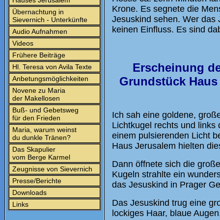
Hauses Jerusalem
Krone. Es segnete die Men
Übernachtung in
Jesuskind sehen. Wer das J
Sievernich - Unterkünfte
keinen Einfluss. Es sind da
Audio Aufnahmen
Videos
Frühere Beiträge
Erscheinung de
Hl. Teresa von Avila Texte
Anbetungsmöglichkeiten
Grundstück Haus 
Novene zu Maria
der Makellosen
Buß- und Gebetsweg
Ich sah eine goldene, große
für den Frieden
Lichtkugel rechts und links
Maria, warum weinst
einem pulsierenden Licht b
du dunkle Tränen?
Haus Jerusalem hielten dies
Das Skapulier
vom Berge Karmel
Dann öffnete sich die große
Zeugnisse von Sievernich
Kugeln strahlte ein wunders
Presse/Berichte
das Jesuskind in Prager Ges
Downloads
Das Jesuskind trug eine gr
Links
lockiges Haar, blaue Augen,