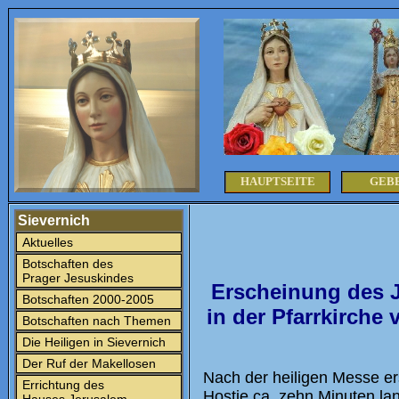
HAUPTSEITE
GEB
Sievernich
Aktuelles
Botschaften des
Prager Jesuskindes
Erscheinung des J
Botschaften 2000-2005
in der Pfarrkirche
Botschaften nach Themen
Die Heiligen in Sievernich
Der Ruf der Makellosen
Nach der heiligen Messe er
Errichtung des
Hostie ca. zehn Minuten lan