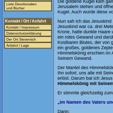
Die goldene Kugel kam gan
Liste Devotionalien
Jerusalem stehen und öffnet
und Bücher
Kugel. Auch wurde diese v
Nun sah ich das Jesuskind
Kontakt / Ort / Anfahrt
Jesuskind war ca. drei Met
Kontakt / Impressum
Krone, hatte dunkle Haare 
Datenschutzerklärung
ein rotes Gewand und darüb
Der Ort Sievernich
Kostbaren Blutes, der von 
Anfahrt / Lage
ein großes, goldenes Zepte
Himmelskönig erschien im A
Seinem Gewand.
Der Mantel des Himmelsköni
Ihn sofort, uns alle mit S
erlöst. Darum bat ich Jesus
Himmelskönig mit Seinem
Er stimmte gleichzeitig zum
„Im Namen des Vaters un
Dann: