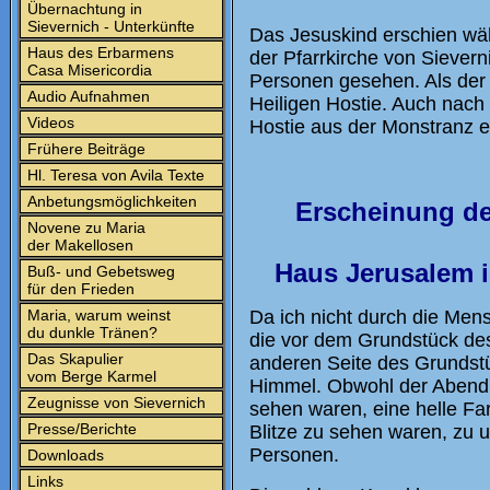
Übernachtung in
Sievernich - Unterkünfte
Das Jesuskind erschien wäh
Haus des Erbarmens
der Pfarrkirche von Siever
Casa Misericordia
Personen gesehen. Als der 
Audio Aufnahmen
Heiligen Hostie. Auch nach
Videos
Hostie aus der Monstranz
Frühere Beiträge
Hl. Teresa von Avila Texte
Anbetungsmöglichkeiten
Erscheinung de
Novene zu Maria
der Makellosen
Haus Jerusalem i
Buß- und Gebetsweg
für den Frieden
Maria, warum weinst
Da ich nicht durch die Me
du dunkle Tränen?
die vor dem Grundstück de
Das Skapulier
anderen Seite des Grundst
vom Berge Karmel
Himmel. Obwohl der Abendhi
Zeugnisse von Sievernich
sehen waren, eine helle Fa
Presse/Berichte
Blitze zu sehen waren, zu 
Personen.
Downloads
Links