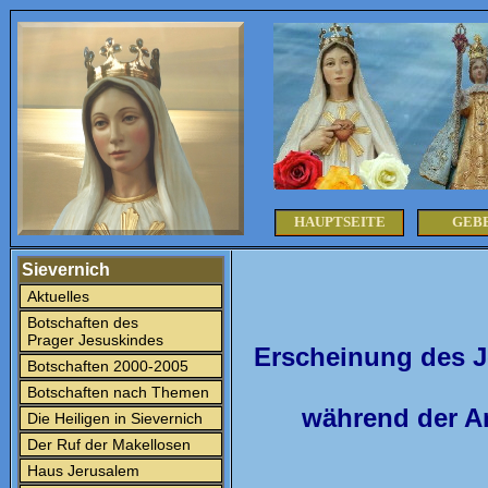
HAUPTSEITE
GEB
Sievernich
Aktuelles
Botschaften des
Prager Jesuskindes
Erscheinung des Je
Botschaften 2000-2005
Botschaften nach Themen
während der An
Die Heiligen in Sievernich
Der Ruf der Makellosen
Haus Jerusalem